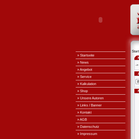
Start
» Startseite
» News
->
» Angebot
» Service
» Kalkulation
» Shop
» Unsere Autoren
» Links / Banner
» Kontakt
» AGB
» Datenschutz
» Impressum