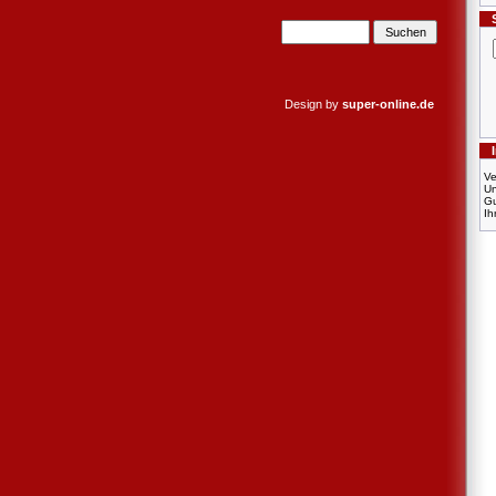
Design by
super-online.de
Ve
U
Gu
Ih