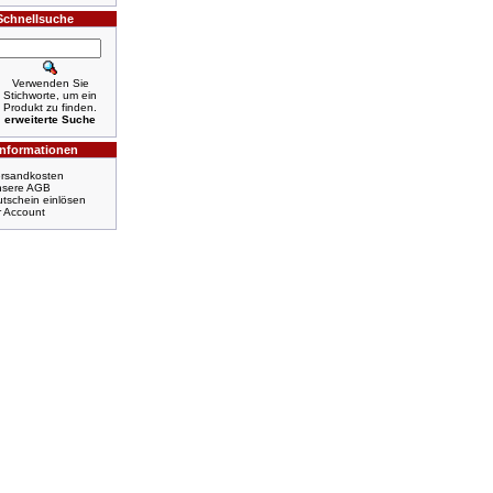
Schnellsuche
Verwenden Sie
Stichworte, um ein
Produkt zu finden.
erweiterte Suche
Informationen
rsandkosten
nsere AGB
tschein einlösen
r Account