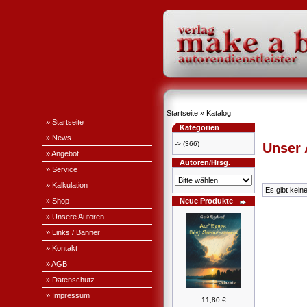
Startseite
»
Katalog
» Startseite
Kategorien
» News
->
(366)
Unser
» Angebot
Autoren/Hrsg.
» Service
» Kalkulation
Es gibt kein
» Shop
Neue Produkte
» Unsere Autoren
» Links / Banner
» Kontakt
» AGB
» Datenschutz
» Impressum
11,80 €