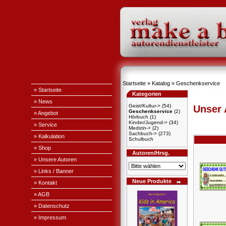
Startseite
»
Katalog
»
Geschenkservice
» Startseite
Kategorien
» News
Geist/Kultur->
(54)
Unser
Geschenkservice
(2)
» Angebot
Hörbuch
(1)
Kinder/Jugend->
(34)
» Service
Medizin->
(2)
Sachbuch->
(273)
» Kalkulation
Schulbuch
» Shop
Autoren/Hrsg.
» Unsere Autoren
» Links / Banner
Neue Produkte
» Kontakt
» AGB
» Datenschutz
» Impressum