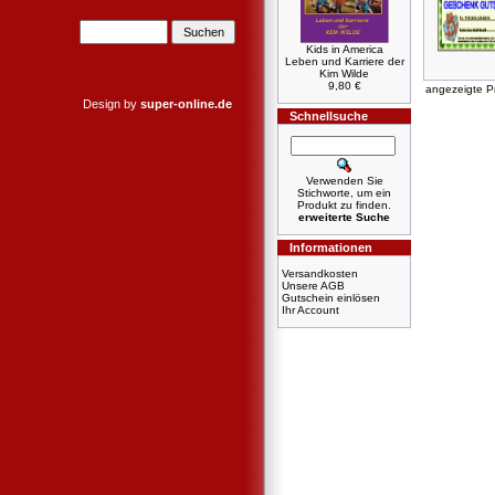
Kids in America
Leben und Karriere der
Kim Wilde
9,80 €
angezeigte P
Design by
super-online.de
Schnellsuche
Verwenden Sie
Stichworte, um ein
Produkt zu finden.
erweiterte Suche
Informationen
Versandkosten
Unsere AGB
Gutschein einlösen
Ihr Account