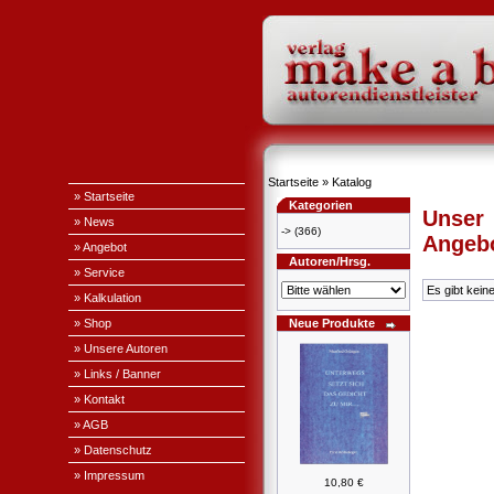
Startseite
»
Katalog
» Startseite
Kategorien
Unser
» News
->
(366)
Angeb
» Angebot
Autoren/Hrsg.
» Service
Es gibt kein
» Kalkulation
» Shop
Neue Produkte
» Unsere Autoren
» Links / Banner
» Kontakt
» AGB
» Datenschutz
» Impressum
10,80 €