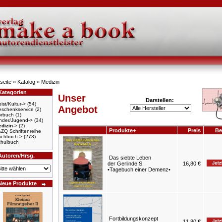
seite
»
Katalog
»
Medizin
Kategorien
Unser
Darstellen:
ist/Kultur->
(54)
Angebot
schenkservice
(2)
örbuch
(1)
nder/Jugend->
(34)
dizin
->
(2)
Produkte+
Preis
Be
ZQ Schriftenreihe
achbuch->
(273)
hulbuch
Autoren/Hrsg.
Das siebte Leben
der Gerlinde S.
16,80 €
•Tagebuch einer Demenz•
Neue Produkte
Fortbildungskonzept
11,80 €