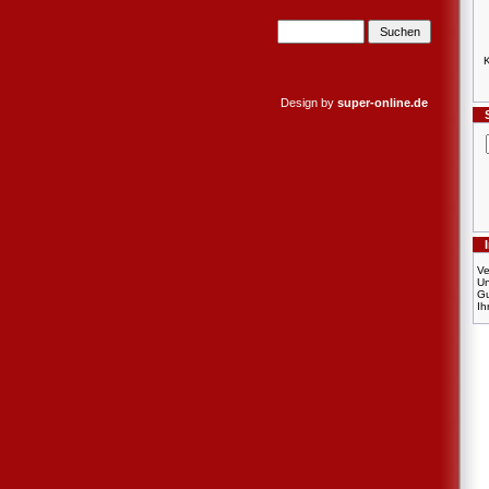
K
Design by
super-online.de
Ve
U
Gu
Ih