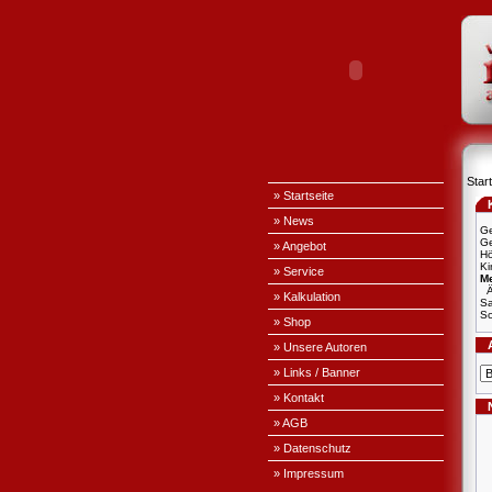
Start
» Startseite
» News
Ge
Ge
» Angebot
H
Ki
» Service
Me
Ä
» Kalkulation
S
Sc
» Shop
» Unsere Autoren
» Links / Banner
» Kontakt
» AGB
» Datenschutz
» Impressum