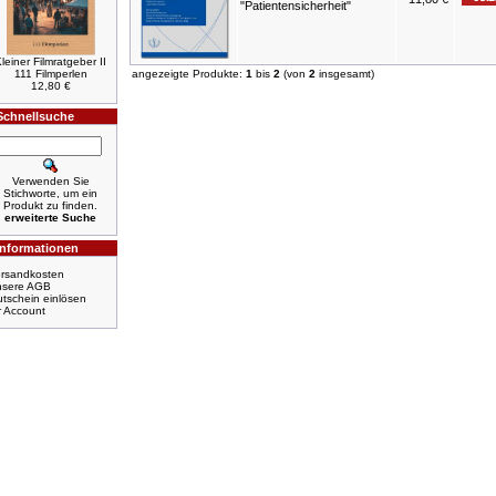
"Patientensicherheit"
leiner Filmratgeber II
111 Filmperlen
angezeigte Produkte:
1
bis
2
(von
2
insgesamt)
12,80 €
Schnellsuche
Verwenden Sie
Stichworte, um ein
Produkt zu finden.
erweiterte Suche
Informationen
rsandkosten
nsere AGB
tschein einlösen
r Account