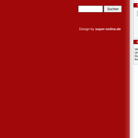
Design by
super-online.de
Ve
U
Gu
Ih