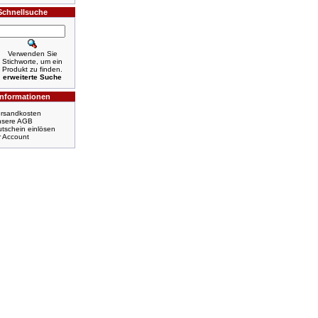
Schnellsuche
Verwenden Sie
Stichworte, um ein
Produkt zu finden.
erweiterte Suche
Informationen
rsandkosten
nsere AGB
tschein einlösen
r Account