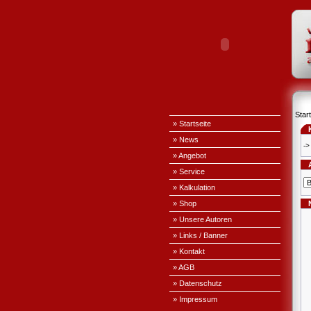
Start
» Startseite
» News
->
» Angebot
» Service
» Kalkulation
» Shop
» Unsere Autoren
» Links / Banner
» Kontakt
» AGB
» Datenschutz
» Impressum