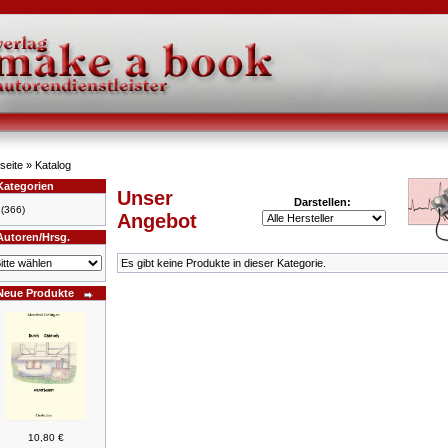
seite
»
Katalog
Kategorien
Unser
Darstellen:
(366)
Angebot
Autoren/Hrsg.
Es gibt keine Produkte in dieser Kategorie.
Neue Produkte
10,80 €