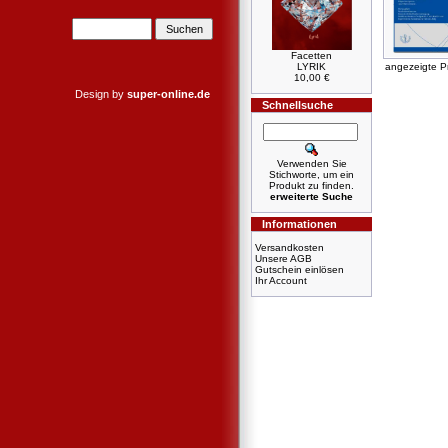
Facetten
LYRIK
angezeigte P
10,00 €
Design by
super-online.de
Schnellsuche
Verwenden Sie
Stichworte, um ein
Produkt zu finden.
erweiterte Suche
Informationen
Versandkosten
Unsere AGB
Gutschein einlösen
Ihr Account