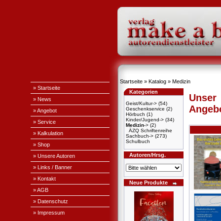
Startseite
»
Katalog
»
Medizin
» Startseite
Kategorien
Unser
» News
Geist/Kultur->
(54)
Angeb
Geschenkservice
(2)
» Angebot
Hörbuch
(1)
Kinder/Jugend->
(34)
» Service
Medizin
->
(2)
ÄZQ Schriftenreihe
» Kalkulation
Sachbuch->
(273)
Schulbuch
» Shop
Autoren/Hrsg.
» Unsere Autoren
» Links / Banner
» Kontakt
Neue Produkte
» AGB
» Datenschutz
» Impressum