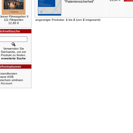
"Patientensicherheit"
leiner Filmratgeber II
111 Filmperlen
angezeigte Produkte:
1
bis
2
(von
2
insgesamt)
12,80 €
Schnellsuche
Verwenden Sie
Stichworte, um ein
Produkt zu finden.
erweiterte Suche
Informationen
rsandkosten
nsere AGB
tschein einlösen
r Account