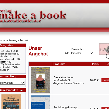
seite
»
Katalog
»
Medizin
Kategorien
Unser
Darstellen:
ist/Kultur->
(54)
Angebot
schenkservice
(2)
örbuch
(1)
nder/Jugend->
(34)
dizin
->
(2)
Produkte+
Preis
Be
ZQ Schriftenreihe
achbuch->
(273)
hulbuch
Autoren/Hrsg.
Das siebte Leben
der Gerlinde S.
16,80 €
•Tagebuch einer Demenz•
Neue Produkte
Fortbildungskonzept
11,80 €