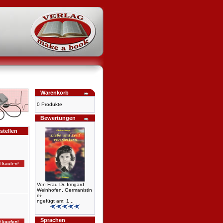
Warenkorb
0 Produkte
Bewertungen
stellen
Von Frau Dr. Irmgard
Weinhofen, Germanistin
ei-
ngefügt am: 1 ..
Sprachen