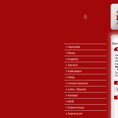
Start
» Startseite
» News
Ge
Ge
» Angebot
H
Ki
» Service
Me
Ä
» Kalkulation
S
Sc
» Shop
» Unsere Autoren
» Links / Banner
» Kontakt
» AGB
» Datenschutz
» Impressum