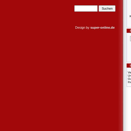
K
Design by
super-online.de
Ve
U
Gu
Ih