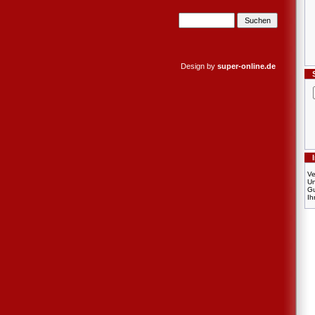
Design by
super-online.de
Ve
U
Gu
Ih