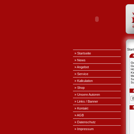
Start
» Startseite
» News
Ge
Ge
» Angebot
H
Ki
» Service
Me
S
» Kalkulation
Sc
» Shop
» Unsere Autoren
» Links / Banner
» Kontakt
» AGB
» Datenschutz
» Impressum