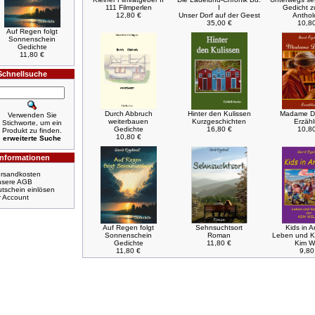
111 Filmperlen
I
Gedicht zu
12,80 €
Unser Dorf auf der Geest
Anthol
35,00 €
10,8
Auf Regen folgt
Sonnenschein
Gedichte
11,80 €
Schnellsuche
Durch Abbruch
Hinter den Kulissen
Madame D
Verwenden Sie
weiterbauen
Kurzgeschichten
Erzäh
Stichworte, um ein
Gedichte
16,80 €
10,8
Produkt zu finden.
10,80 €
erweiterte Suche
Informationen
rsandkosten
nsere AGB
tschein einlösen
r Account
Auf Regen folgt
Sehnsuchtsort
Kids in A
Sonnenschein
Roman
Leben und Ka
Gedichte
11,80 €
Kim W
11,80 €
9,80