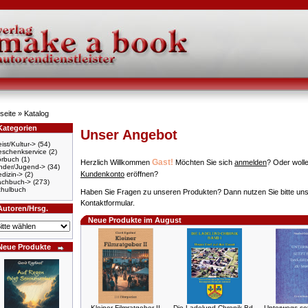
seite
»
Katalog
Kategorien
Unser Angebot
ist/Kultur->
(54)
schenkservice
(2)
örbuch
(1)
Gast!
Herzlich Willkommen
Möchten Sie sich
anmelden
? Oder wolle
nder/Jugend->
(34)
Kundenkonto
eröffnen?
dizin->
(2)
achbuch->
(273)
hulbuch
Haben Sie Fragen zu unseren Produkten? Dann nutzen Sie bitte un
Kontaktformular.
Autoren/Hrsg.
Neue Produkte im August
Neue Produkte
Kleiner Filmratgeber II
Die Ladelund-Chronik Bd.
Unterwegs set