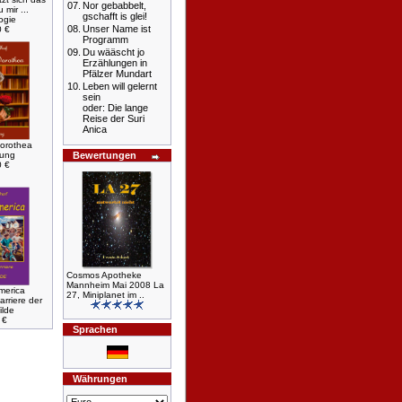
07.
Nor gebabbelt,
 mir ...
gschafft is glei!
ogie
08.
Unser Name ist
0 €
Programm
09.
Du wääscht jo
Erzählungen in
Pfälzer Mundart
10.
Leben will gelernt
sein
oder: Die lange
Reise der Suri
Anica
orothea
lung
Bewertungen
0 €
Cosmos Apotheke
Mannheim Mai 2008 La
merica
27, Miniplanet im ..
rriere der
ilde
 €
Sprachen
Währungen