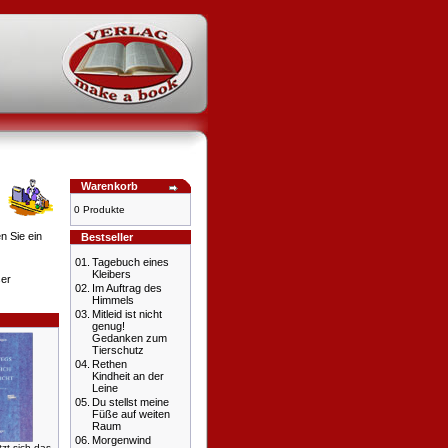
Warenkorb
0 Produkte
n Sie ein
Bestseller
01.
Tagebuch eines
Kleibers
ser
02.
Im Auftrag des
Himmels
03.
Mitleid ist nicht
genug!
Gedanken zum
Tierschutz
04.
Rethen
Kindheit an der
Leine
05.
Du stellst meine
Füße auf weiten
Raum
06.
Morgenwind
zt sich das