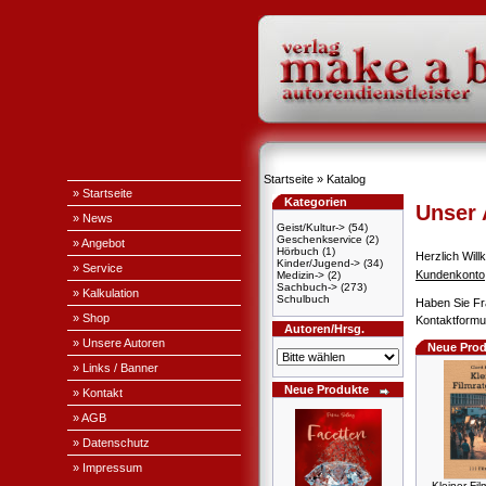
Startseite
»
Katalog
» Startseite
Kategorien
Unser
» News
Geist/Kultur->
(54)
Geschenkservice
(2)
» Angebot
Hörbuch
(1)
Herzlich Wi
Kinder/Jugend->
(34)
» Service
Kundenkonto
Medizin->
(2)
Sachbuch->
(273)
» Kalkulation
Schulbuch
Haben Sie Fr
» Shop
Kontaktformul
Autoren/Hrsg.
» Unsere Autoren
Neue Prod
» Links / Banner
Neue Produkte
» Kontakt
» AGB
» Datenschutz
» Impressum
Kleiner Fil