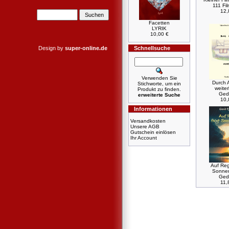
111 Fi
12,
Facetten
LYRIK
10,00 €
Design by
super-online.de
Schnellsuche
Verwenden Sie
Durch 
Stichworte, um ein
weite
Produkt zu finden.
Ged
erweiterte Suche
10,
Informationen
Versandkosten
Unsere AGB
Gutschein einlösen
Ihr Account
Auf Reg
Sonne
Ged
11,