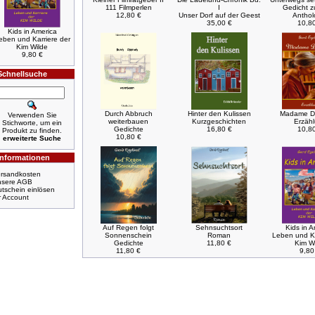
111 Filmperlen
I
Gedicht zu
12,80 €
Unser Dorf auf der Geest
Anthol
35,00 €
10,8
Kids in America
eben und Karriere der
Kim Wilde
9,80 €
Schnellsuche
Durch Abbruch
Hinter den Kulissen
Madame D
Verwenden Sie
weiterbauen
Kurzgeschichten
Erzäh
Stichworte, um ein
Gedichte
16,80 €
10,8
Produkt zu finden.
10,80 €
erweiterte Suche
Informationen
rsandkosten
nsere AGB
tschein einlösen
r Account
Auf Regen folgt
Sehnsuchtsort
Kids in A
Sonnenschein
Roman
Leben und Ka
Gedichte
11,80 €
Kim W
11,80 €
9,80