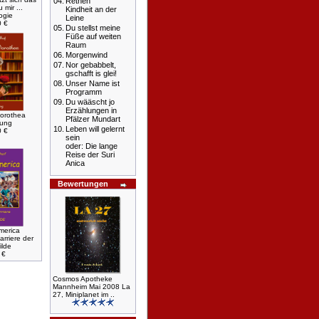
04.
Rethen
 mir ...
Kindheit an der
ogie
Leine
0 €
05.
Du stellst meine
Füße auf weiten
Raum
06.
Morgenwind
07.
Nor gebabbelt,
gschafft is glei!
08.
Unser Name ist
Programm
09.
Du wääscht jo
Erzählungen in
orothea
Pfälzer Mundart
lung
10.
Leben will gelernt
0 €
sein
oder: Die lange
Reise der Suri
Anica
Bewertungen
merica
rriere der
ilde
 €
Cosmos Apotheke
Mannheim Mai 2008 La
27, Miniplanet im ..