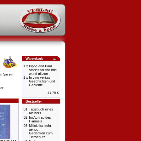
Warenkorb
1 x
Pippa and Paul
stories for the little
world citizen
n Sie ein
1 x
In vino veritas
Geschichten und
Gedichte
ser
31,75 €
Bestseller
01.
Tagebuch eines
Kleibers
02.
Im Auftrag des
Himmels
03.
Mitleid ist nicht
genug!
Gedanken zum
Tierschutz
zt sich das