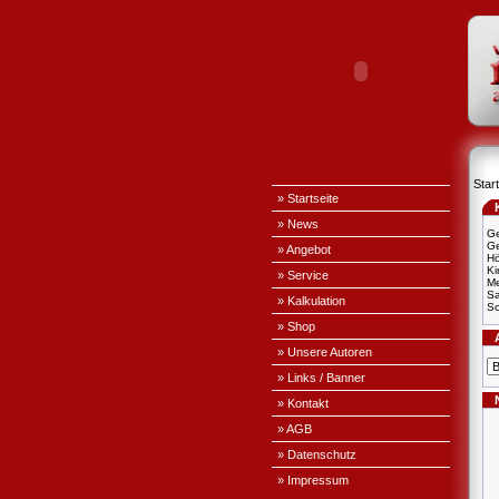
Start
» Startseite
» News
Ge
Ge
» Angebot
H
Ki
» Service
Me
S
» Kalkulation
Sc
» Shop
» Unsere Autoren
» Links / Banner
» Kontakt
» AGB
» Datenschutz
» Impressum