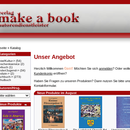
seite
»
Katalog
Kategorien
Unser Angebot
ist/Kultur->
(54)
schenkservice
(2)
örbuch
(1)
Gast!
Herzlich Willkommen
Möchten Sie sich
anmelden
? Oder wolle
nder/Jugend->
(34)
Kundenkonto
eröffnen?
dizin->
(2)
achbuch->
(273)
hulbuch
Haben Sie Fragen zu unseren Produkten? Dann nutzen Sie bitte un
Kontaktformular.
Autoren/Hrsg.
Neue Produkte im August
Neue Produkte
Kleiner Filmratgeber II
Die Ladelund-Chronik Bd.
Unterwegs set