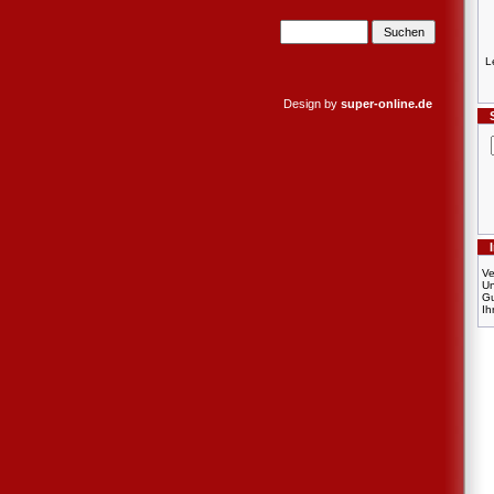
L
Design by
super-online.de
Ve
U
Gu
Ih