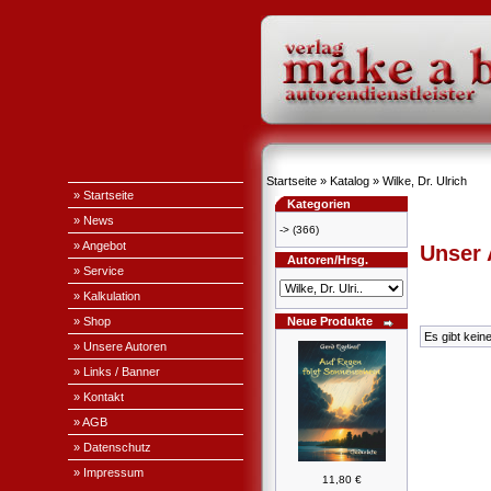
Startseite
»
Katalog
»
Wilke, Dr. Ulrich
» Startseite
Kategorien
» News
->
(366)
» Angebot
Unser
Autoren/Hrsg.
» Service
» Kalkulation
» Shop
Neue Produkte
Es gibt kein
» Unsere Autoren
» Links / Banner
» Kontakt
» AGB
» Datenschutz
» Impressum
11,80 €