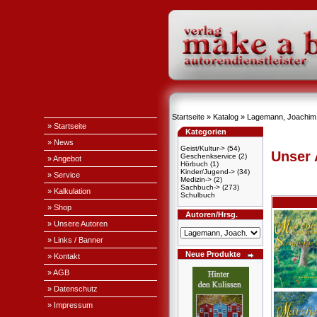
Startseite
»
Katalog
»
Lagemann, Joachim
» Startseite
Kategorien
» News
Geist/Kultur->
(54)
Unser
Geschenkservice
(2)
» Angebot
Hörbuch
(1)
Kinder/Jugend->
(34)
» Service
Medizin->
(2)
Sachbuch->
(273)
» Kalkulation
Schulbuch
» Shop
Autoren/Hrsg.
» Unsere Autoren
» Links / Banner
Neue Produkte
» Kontakt
» AGB
» Datenschutz
» Impressum