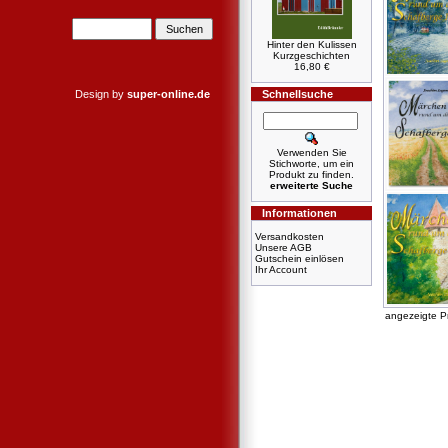
Hinter den Kulissen
Kurzgeschichten
16,80 €
Design by
super-online.de
Schnellsuche
Verwenden Sie
Stichworte, um ein
Produkt zu finden.
erweiterte Suche
Informationen
Versandkosten
Unsere AGB
Gutschein einlösen
Ihr Account
angezeigte P