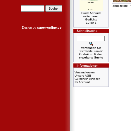
angezeigte P
Durch Abbruch
weiterbauen
Gedichte
10,80 €
Design by
super-online.de
Schnellsuche
Verwenden Sie
Stichworte, um ein
Produkt zu finden.
erweiterte Suche
Informationen
Versandkosten
Unsere AGB
Gutschein einlösen
Ihr Account