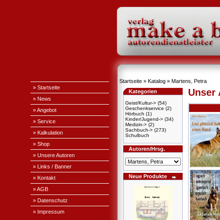
Startseite
»
Katalog
»
Martens, Petra
» Startseite
Unser
Kategorien
» News
Geist/Kultur->
(54)
Geschenkservice
(2)
» Angebot
Hörbuch
(1)
Kinder/Jugend->
(34)
» Service
Medizin->
(2)
Sachbuch->
(273)
» Kalkulation
Schulbuch
» Shop
Autoren/Hrsg.
» Unsere Autoren
» Links / Banner
Neue Produkte
» Kontakt
» AGB
» Datenschutz
» Impressum