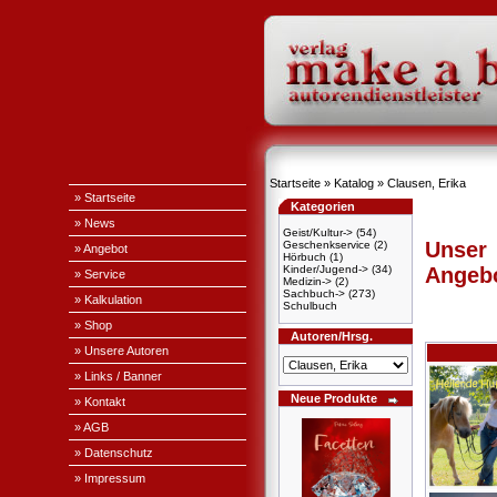
Startseite
»
Katalog
»
Clausen, Erika
» Startseite
Kategorien
» News
Geist/Kultur->
(54)
Unser
Geschenkservice
(2)
» Angebot
Hörbuch
(1)
Kinder/Jugend->
(34)
Angeb
» Service
Medizin->
(2)
Sachbuch->
(273)
» Kalkulation
Schulbuch
» Shop
Autoren/Hrsg.
» Unsere Autoren
» Links / Banner
Neue Produkte
» Kontakt
» AGB
» Datenschutz
» Impressum