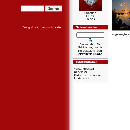
Facetten
LYRIK
10,00 €
Design by
super-online.de
Schnellsuche
angezeigte P
Verwenden Sie
Stichworte, um ein
Produkt zu finden.
erweiterte Suche
Informationen
Versandkosten
Unsere AGB
Gutschein einlösen
Ihr Account