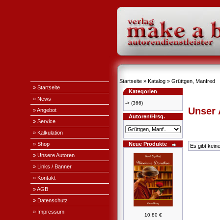
Startseite
»
Katalog
»
Grüttgen, Manfred
» Startseite
Kategorien
» News
->
(366)
Unser
» Angebot
Autoren/Hrsg.
» Service
» Kalkulation
» Shop
Neue Produkte
Es gibt kein
» Unsere Autoren
» Links / Banner
» Kontakt
» AGB
» Datenschutz
» Impressum
10,80 €