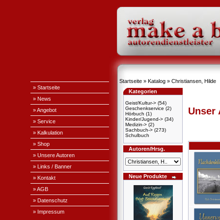
Startseite
»
Katalog
»
Christiansen, Hilde
» Startseite
Kategorien
» News
Geist/Kultur->
(54)
Geschenkservice
(2)
Unser
» Angebot
Hörbuch
(1)
Kinder/Jugend->
(34)
» Service
Medizin->
(2)
Sachbuch->
(273)
» Kalkulation
Schulbuch
» Shop
Autoren/Hrsg.
» Unsere Autoren
» Links / Banner
Neue Produkte
» Kontakt
» AGB
» Datenschutz
» Impressum