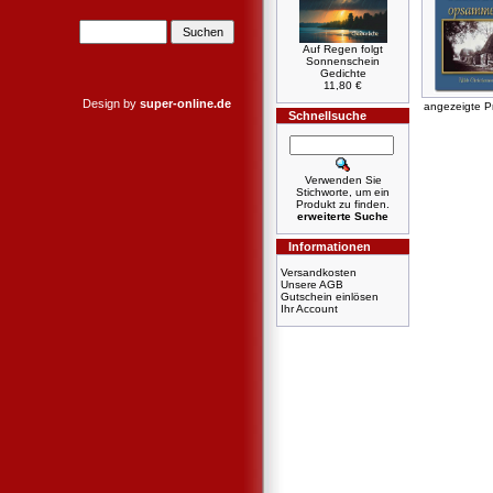
Auf Regen folgt
Sonnenschein
Gedichte
11,80 €
Design by
super-online.de
angezeigte P
Schnellsuche
Verwenden Sie
Stichworte, um ein
Produkt zu finden.
erweiterte Suche
Informationen
Versandkosten
Unsere AGB
Gutschein einlösen
Ihr Account