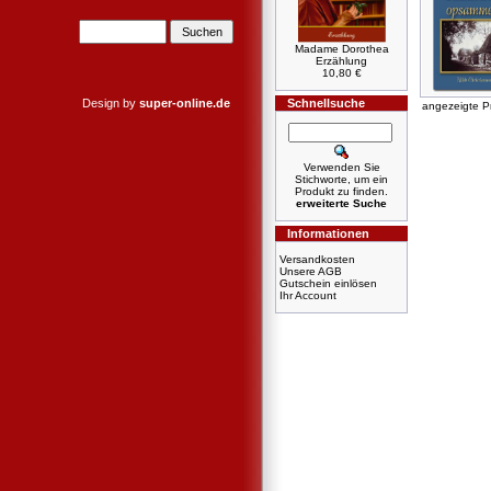
Madame Dorothea
Erzählung
10,80 €
Design by
super-online.de
Schnellsuche
angezeigte P
Verwenden Sie
Stichworte, um ein
Produkt zu finden.
erweiterte Suche
Informationen
Versandkosten
Unsere AGB
Gutschein einlösen
Ihr Account