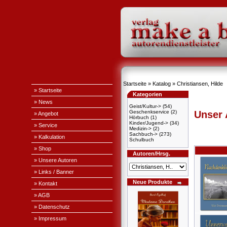
Startseite
»
Katalog
»
Christiansen, Hilde
» Startseite
Kategorien
» News
Geist/Kultur->
(54)
Geschenkservice
(2)
Unser
» Angebot
Hörbuch
(1)
Kinder/Jugend->
(34)
» Service
Medizin->
(2)
Sachbuch->
(273)
» Kalkulation
Schulbuch
» Shop
Autoren/Hrsg.
» Unsere Autoren
» Links / Banner
Neue Produkte
» Kontakt
» AGB
» Datenschutz
» Impressum