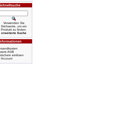
Schnellsuche
Verwenden Sie
Stichworte, um ein
Produkt zu finden.
erweiterte Suche
Informationen
rsandkosten
nsere AGB
tschein einlösen
r Account