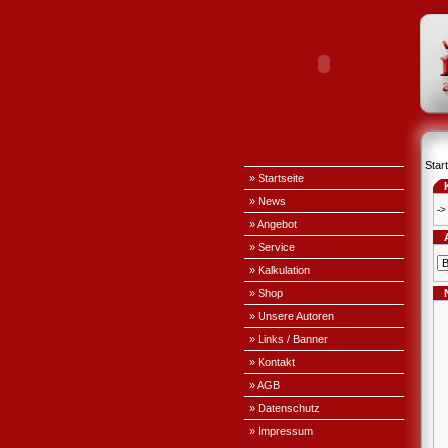
Start
» Startseite
» News
->
» Angebot
» Service
» Kalkulation
» Shop
» Unsere Autoren
» Links / Banner
» Kontakt
» AGB
» Datenschutz
» Impressum