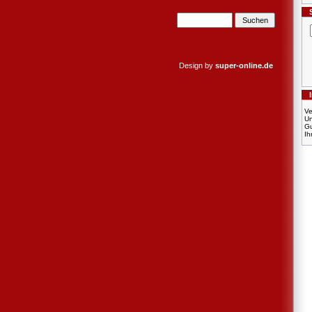
Design by
super-online.de
Ve
U
Gu
Ih