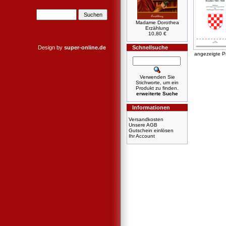
Madame Dorothea
Erzählung
10,80 €
Design by
super-online.de
Schnellsuche
angezeigte P
Verwenden Sie
Stichworte, um ein
Produkt zu finden.
erweiterte Suche
Informationen
Versandkosten
Unsere AGB
Gutschein einlösen
Ihr Account