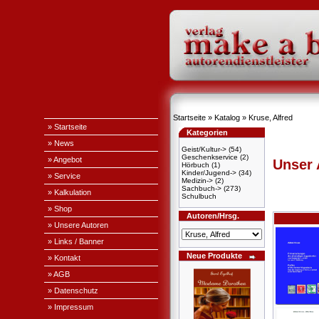
Startseite
»
Katalog
»
Kruse, Alfred
» Startseite
Kategorien
» News
Geist/Kultur->
(54)
Geschenkservice
(2)
» Angebot
Unser
Hörbuch
(1)
Kinder/Jugend->
(34)
» Service
Medizin->
(2)
Sachbuch->
(273)
» Kalkulation
Schulbuch
» Shop
Autoren/Hrsg.
» Unsere Autoren
» Links / Banner
Neue Produkte
» Kontakt
» AGB
» Datenschutz
» Impressum