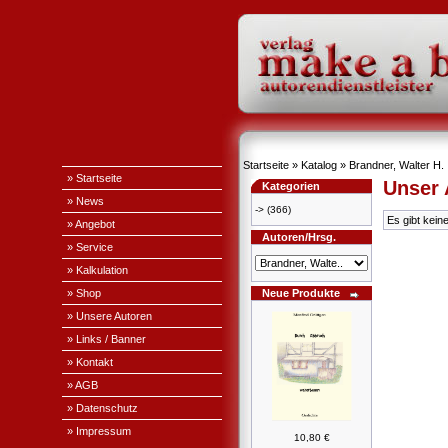
Startseite
»
Katalog
»
Brandner, Walter H.
» Startseite
Unser
Kategorien
» News
->
(366)
Es gibt kein
» Angebot
Autoren/Hrsg.
» Service
» Kalkulation
» Shop
Neue Produkte
» Unsere Autoren
» Links / Banner
» Kontakt
» AGB
» Datenschutz
» Impressum
10,80 €