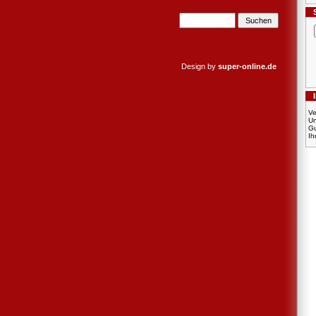
Design by
super-online.de
Ve
U
Gu
Ih