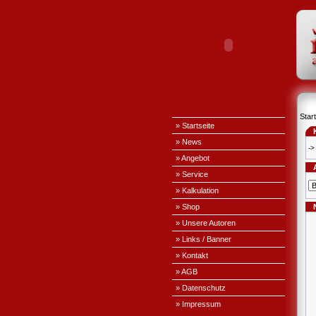
Start
» Startseite
» News
->
» Angebot
» Service
» Kalkulation
» Shop
» Unsere Autoren
» Links / Banner
» Kontakt
» AGB
» Datenschutz
» Impressum