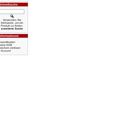
Schnellsuche
Verwenden Sie
Stichworte, um ein
Produkt zu finden.
erweiterte Suche
Informationen
rsandkosten
nsere AGB
tschein einlösen
r Account