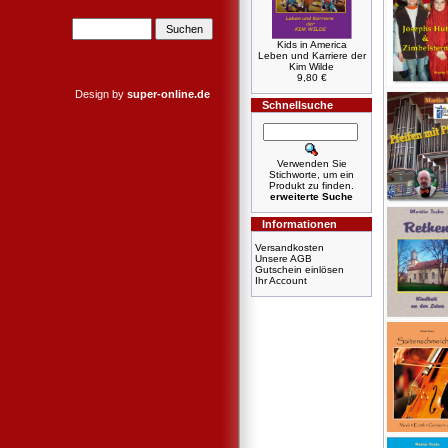
Kids in America
Leben und Karriere der
Kim Wilde
9,80 €
Design by
super-online.de
Schnellsuche
Verwenden Sie
Stichworte, um ein
Produkt zu finden.
erweiterte Suche
Informationen
Versandkosten
Unsere AGB
Gutschein einlösen
Ihr Account