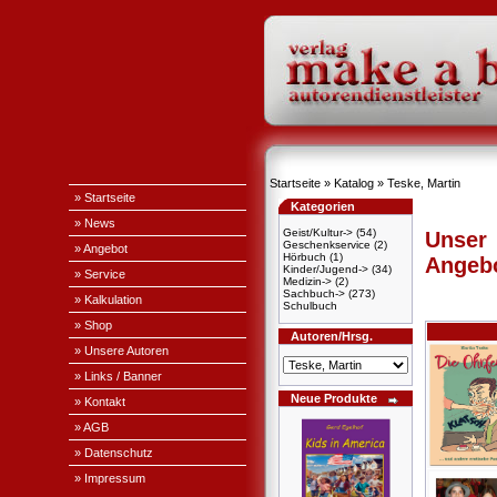
Startseite
»
Katalog
»
Teske, Martin
» Startseite
Kategorien
» News
Geist/Kultur->
(54)
Unser
Geschenkservice
(2)
» Angebot
Hörbuch
(1)
Angeb
Kinder/Jugend->
(34)
» Service
Medizin->
(2)
Sachbuch->
(273)
» Kalkulation
Schulbuch
» Shop
Autoren/Hrsg.
» Unsere Autoren
» Links / Banner
Neue Produkte
» Kontakt
» AGB
» Datenschutz
» Impressum