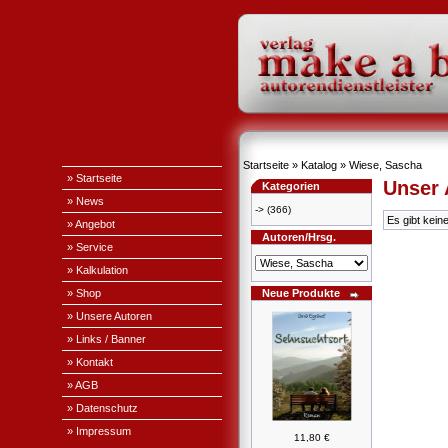
Startseite
»
Katalog
»
Wiese, Sascha
» Startseite
Unser
Kategorien
» News
->
(366)
Es gibt kein
» Angebot
Autoren/Hrsg.
» Service
» Kalkulation
» Shop
Neue Produkte
» Unsere Autoren
» Links / Banner
» Kontakt
» AGB
» Datenschutz
» Impressum
11,80 €