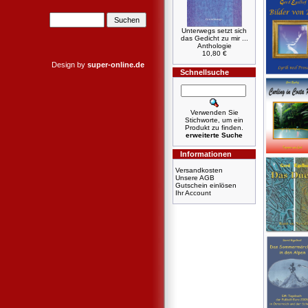
Unterwegs setzt sich
das Gedicht zu mir ...
Anthologie
10,80 €
Design by
super-online.de
Schnellsuche
Verwenden Sie
Stichworte, um ein
Produkt zu finden.
erweiterte Suche
Informationen
Versandkosten
Unsere AGB
Gutschein einlösen
Ihr Account