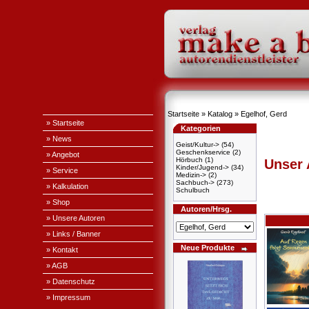
Startseite
»
Katalog
»
Egelhof, Gerd
» Startseite
Kategorien
» News
Geist/Kultur->
(54)
Geschenkservice
(2)
» Angebot
Hörbuch
(1)
Unser
Kinder/Jugend->
(34)
» Service
Medizin->
(2)
Sachbuch->
(273)
» Kalkulation
Schulbuch
» Shop
Autoren/Hrsg.
» Unsere Autoren
» Links / Banner
Neue Produkte
» Kontakt
» AGB
» Datenschutz
» Impressum