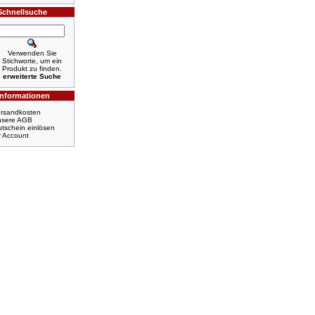
Schnellsuche
Verwenden Sie
Stichworte, um ein
Produkt zu finden.
erweiterte Suche
Informationen
rsandkosten
nsere AGB
tschein einlösen
r Account