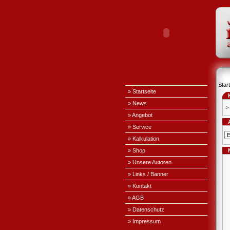
Start
» Startseite
» News
->
» Angebot
» Service
» Kalkulation
» Shop
» Unsere Autoren
» Links / Banner
» Kontakt
» AGB
» Datenschutz
» Impressum