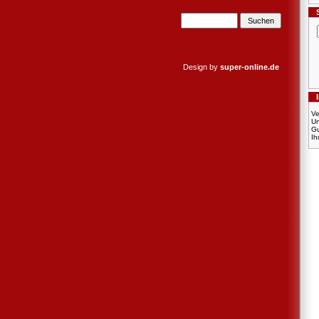
Design by
super-online.de
Ve
U
Gu
Ih