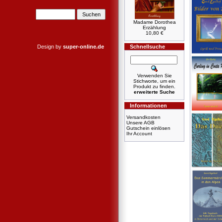
Madame Dorothea
Erzählung
10,80 €
Design by
super-online.de
Schnellsuche
Verwenden Sie
Stichworte, um ein
Produkt zu finden.
erweiterte Suche
Informationen
Versandkosten
Unsere AGB
Gutschein einlösen
Ihr Account