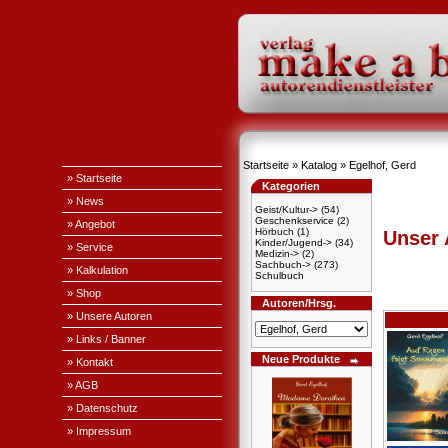
Startseite
»
Katalog
»
Egelhof, Gerd
» Startseite
Kategorien
» News
Geist/Kultur->
(54)
Geschenkservice
(2)
» Angebot
Hörbuch
(1)
Unser
Kinder/Jugend->
(34)
» Service
Medizin->
(2)
Sachbuch->
(273)
» Kalkulation
Schulbuch
» Shop
Autoren/Hrsg.
» Unsere Autoren
» Links / Banner
Neue Produkte
» Kontakt
» AGB
» Datenschutz
» Impressum