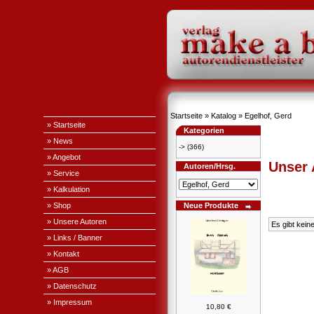
Startseite
»
Katalog
»
Egelhof, Gerd
» Startseite
Kategorien
» News
->
(366)
» Angebot
Unser
Autoren/Hrsg.
» Service
» Kalkulation
» Shop
Neue Produkte
» Unsere Autoren
Es gibt kein
» Links / Banner
» Kontakt
» AGB
» Datenschutz
» Impressum
10,80 €