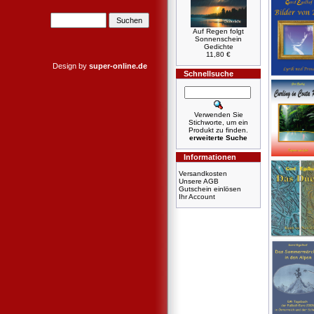
Auf Regen folgt
Sonnenschein
Gedichte
11,80 €
Design by
super-online.de
Schnellsuche
Verwenden Sie
Stichworte, um ein
Produkt zu finden.
erweiterte Suche
Informationen
Versandkosten
Unsere AGB
Gutschein einlösen
Ihr Account