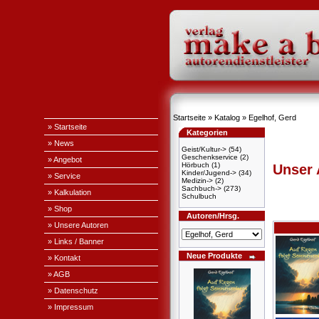
Startseite
»
Katalog
»
Egelhof, Gerd
» Startseite
Kategorien
» News
Geist/Kultur->
(54)
Geschenkservice
(2)
» Angebot
Hörbuch
(1)
Unser
Kinder/Jugend->
(34)
» Service
Medizin->
(2)
Sachbuch->
(273)
» Kalkulation
Schulbuch
» Shop
Autoren/Hrsg.
» Unsere Autoren
» Links / Banner
Neue Produkte
» Kontakt
» AGB
» Datenschutz
» Impressum