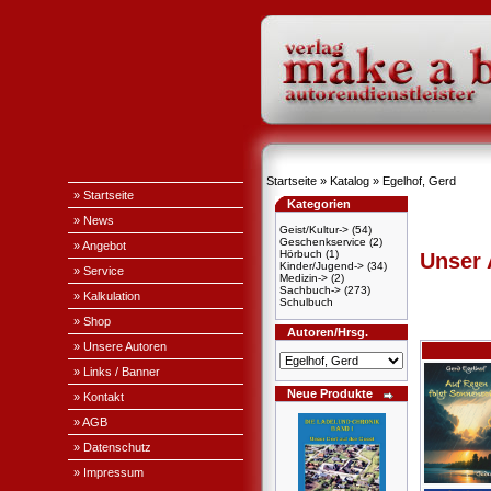
Startseite
»
Katalog
»
Egelhof, Gerd
» Startseite
Kategorien
» News
Geist/Kultur->
(54)
Geschenkservice
(2)
» Angebot
Hörbuch
(1)
Unser
Kinder/Jugend->
(34)
» Service
Medizin->
(2)
Sachbuch->
(273)
» Kalkulation
Schulbuch
» Shop
Autoren/Hrsg.
» Unsere Autoren
» Links / Banner
Neue Produkte
» Kontakt
» AGB
» Datenschutz
» Impressum