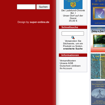
Die Ladelund-Chronik
Bd. I
Unser Dorf auf der
Geest
35,00 €
Design by
super-online.de
Schnellsuche
Verwenden Sie
Stichworte, um ein
Produkt zu finden.
erweiterte Suche
Informationen
Versandkosten
Unsere AGB
Gutschein einlösen
Ihr Account