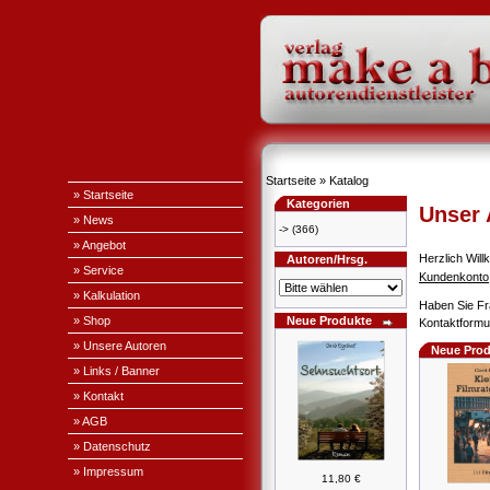
Startseite
»
Katalog
» Startseite
Kategorien
Unser
» News
->
(366)
» Angebot
Herzlich Wi
Autoren/Hrsg.
» Service
Kundenkonto
» Kalkulation
Haben Sie Fr
» Shop
Neue Produkte
Kontaktformul
» Unsere Autoren
Neue Prod
» Links / Banner
» Kontakt
» AGB
» Datenschutz
» Impressum
11,80 €