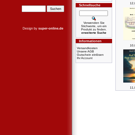
12,
Schnellsuche
Verwenden Sie
Stichworte, um ein
Design by
super-online.de
Produkt zu finden.
erweiterte Suche
Informationen
10,
Versandkosten
Unsere AGB
Gutschein einlösen
Ihr Account
11,