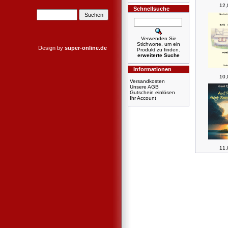
12,
Schnellsuche
Verwenden Sie
Stichworte, um ein
Design by
super-online.de
Produkt zu finden.
erweiterte Suche
Informationen
10,
Versandkosten
Unsere AGB
Gutschein einlösen
Ihr Account
11,