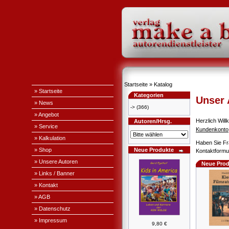
Startseite
»
Katalog
» Startseite
Kategorien
Unser
» News
->
(366)
» Angebot
Herzlich Wi
Autoren/Hrsg.
» Service
Kundenkonto
» Kalkulation
Haben Sie Fr
» Shop
Neue Produkte
Kontaktformul
» Unsere Autoren
Neue Prod
» Links / Banner
» Kontakt
» AGB
» Datenschutz
» Impressum
9,80 €