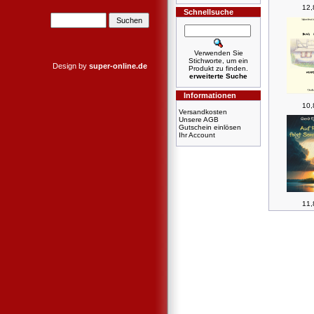
12,
Schnellsuche
Verwenden Sie
Stichworte, um ein
Design by
super-online.de
Produkt zu finden.
erweiterte Suche
Informationen
10,
Versandkosten
Unsere AGB
Gutschein einlösen
Ihr Account
11,