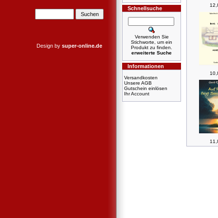
12,
Schnellsuche
Verwenden Sie
Stichworte, um ein
Design by
super-online.de
Produkt zu finden.
erweiterte Suche
Informationen
10,
Versandkosten
Unsere AGB
Gutschein einlösen
Ihr Account
11,