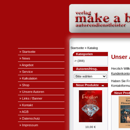
Startseite
»
Katalog
» Startseite
Kategorien
Unser
» News
->
(366)
» Angebot
Herzlich Wi
Autoren/Hrsg.
» Service
Kundenkonto
» Kalkulation
Haben Sie Fr
» Shop
Neue Produkte
Kontaktformul
» Unsere Autoren
Neue Prod
» Links / Banner
» Kontakt
» AGB
» Datenschutz
» Impressum
10,00 €