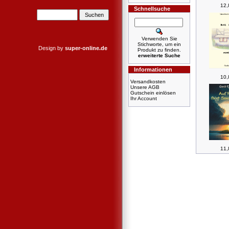
12,
Schnellsuche
Verwenden Sie
Stichworte, um ein
Design by
super-online.de
Produkt zu finden.
erweiterte Suche
Informationen
10,
Versandkosten
Unsere AGB
Gutschein einlösen
Ihr Account
11,