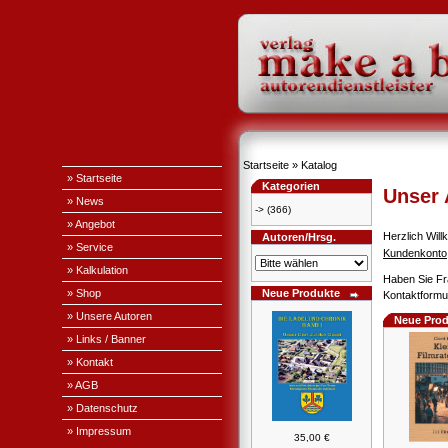
Startseite
»
Katalog
» Startseite
Kategorien
Unser
» News
->
(366)
» Angebot
Herzlich Wi
Autoren/Hrsg.
» Service
Kundenkonto
» Kalkulation
Haben Sie Fr
» Shop
Neue Produkte
Kontaktformul
» Unsere Autoren
Neue Prod
» Links / Banner
» Kontakt
» AGB
» Datenschutz
» Impressum
35,00 €