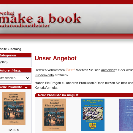
seite
»
Katalog
Kategorien
Unser Angebot
(366)
Gast!
Herzlich Willkommen
Möchten Sie sich
anmelden
? Oder wolle
Autoren/Hrsg.
Kundenkonto
eröffnen?
Haben Sie Fragen zu unseren Produkten? Dann nutzen Sie bitte un
Neue Produkte
Kontaktformular.
Neue Produkte im August
12,80 €