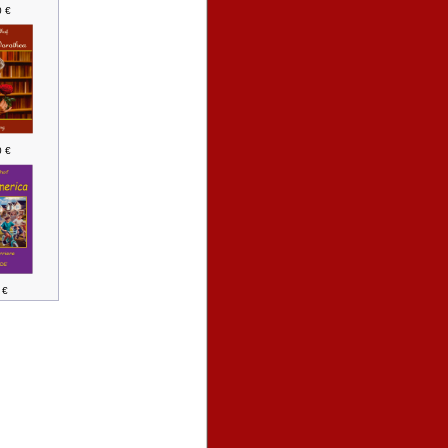
0 €
0 €
 €