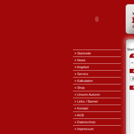
Start
» Startseite
» News
->
» Angebot
» Service
» Kalkulation
» Shop
» Unsere Autoren
» Links / Banner
» Kontakt
» AGB
» Datenschutz
» Impressum