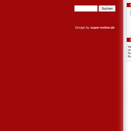
Design by
super-online.de
Ve
U
Gu
Ih