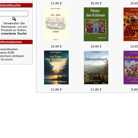
12,80 €
35,00 €
10,8
Schnellsuche
Verwenden Sie
Stichworte, um ein
Produkt zu finden.
erweiterte Suche
Informationen
10,80 €
16,80 €
10,8
rsandkosten
nsere AGB
tschein einlösen
r Account
11,80 €
11,80 €
9,80