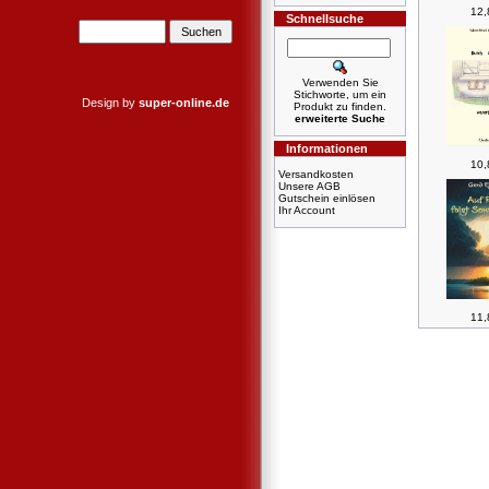
12,
Schnellsuche
Verwenden Sie
Stichworte, um ein
Design by
super-online.de
Produkt zu finden.
erweiterte Suche
Informationen
10,
Versandkosten
Unsere AGB
Gutschein einlösen
Ihr Account
11,