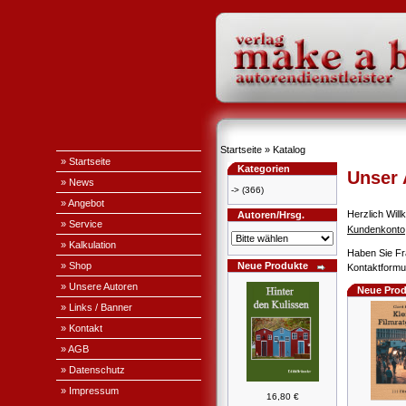
Startseite
»
Katalog
» Startseite
Kategorien
Unser
» News
->
(366)
» Angebot
Herzlich Wi
Autoren/Hrsg.
» Service
Kundenkonto
» Kalkulation
Haben Sie Fr
» Shop
Neue Produkte
Kontaktformul
» Unsere Autoren
Neue Prod
» Links / Banner
» Kontakt
» AGB
» Datenschutz
» Impressum
16,80 €