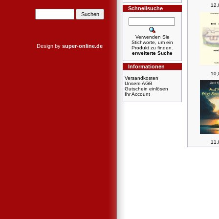
12,
Schnellsuche
Verwenden Sie
Stichworte, um ein
Design by
super-online.de
Produkt zu finden.
erweiterte Suche
Informationen
10,
Versandkosten
Unsere AGB
Gutschein einlösen
Ihr Account
11,