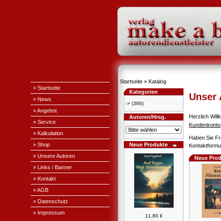
Startseite
»
Katalog
» Startseite
Kategorien
Unser
» News
->
(366)
» Angebot
Herzlich Wi
Autoren/Hrsg.
» Service
Kundenkonto
» Kalkulation
Haben Sie Fr
» Shop
Neue Produkte
Kontaktformul
» Unsere Autoren
Neue Prod
» Links / Banner
» Kontakt
» AGB
» Datenschutz
» Impressum
11,80 €