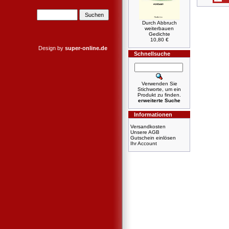
Durch Abbruch
weiterbauen
Gedichte
10,80 €
Design by
super-online.de
Schnellsuche
Verwenden Sie
Stichworte, um ein
Produkt zu finden.
erweiterte Suche
Informationen
Versandkosten
Unsere AGB
Gutschein einlösen
Ihr Account