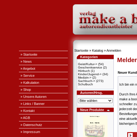
Startseite
»
Katalog
»
Anmelden
» Startseite
Kategorien
Melden
» News
Geist/Kultur->
(54)
Geschenkservice
(2)
» Angebot
Hörbuch
(1)
Neuer Kund
Kinder/Jugend->
(34)
» Service
Medizin->
(2)
Sachbuch->
(273)
» Kalkulation
Schulbuch
Ich bin ein
» Shop
Autoren/Hrsg.
Durch Ihre 
» Unsere Autoren
make a book
» Links / Banner
schneller z
jederzeit de
Neue Produkte
» Kontakt
Bestellung
» AGB
eine aktuell
bisherigen 
» Datenschutz
» Impressum