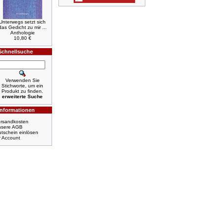
Unterwegs setzt sich
das Gedicht zu mir ...
Anthologie
10,80 €
Schnellsuche
Verwenden Sie
Stichworte, um ein
Produkt zu finden.
erweiterte Suche
Informationen
rsandkosten
nsere AGB
tschein einlösen
r Account