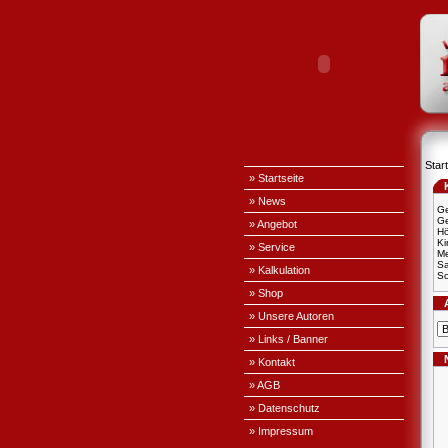
Start
» Startseite
» News
Ge
Ge
» Angebot
H
Ki
» Service
Me
S
» Kalkulation
Sc
» Shop
» Unsere Autoren
» Links / Banner
» Kontakt
» AGB
» Datenschutz
» Impressum