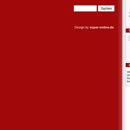
Design by
super-online.de
Ve
U
Gu
Ih