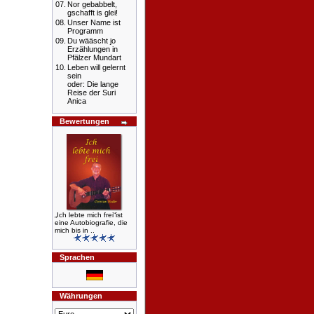
07.
Nor gebabbelt,
gschafft is glei!
08.
Unser Name ist
Programm
09.
Du wääscht jo
Erzählungen in
Pfälzer Mundart
10.
Leben will gelernt
sein
oder: Die lange
Reise der Suri
Anica
Bewertungen
„Ich lebte mich frei“ist
eine Autobiografie, die
mich bis in ..
Sprachen
Währungen