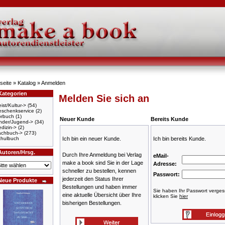
seite
»
Katalog
»
Anmelden
Kategorien
Melden Sie sich an
ist/Kultur->
(54)
schenkservice
(2)
örbuch
(1)
Neuer Kunde
Bereits Kunde
nder/Jugend->
(34)
dizin->
(2)
achbuch->
(273)
hulbuch
Ich bin ein neuer Kunde.
Ich bin bereits Kunde.
Autoren/Hrsg.
Durch Ihre Anmeldung bei Verlag
eMail-
make a book sind Sie in der Lage
Adresse:
schneller zu bestellen, kennen
Passwort:
jederzeit den Status Ihrer
Neue Produkte
Bestellungen und haben immer
Sie haben Ihr Passwort verge
eine aktuelle Übersicht über Ihre
klicken Sie
hier
bisherigen Bestellungen.