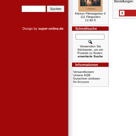
Bestellungen.
Kleiner Filmratgeber II
111 Filmperlen
12,80 €
Design by
super-online.de
Schnellsuche
Verwenden Sie
Stichworte, um ein
Produkt zu finden.
erweiterte Suche
Informationen
Versandkosten
Unsere AGB
Gutschein einlösen
Ihr Account