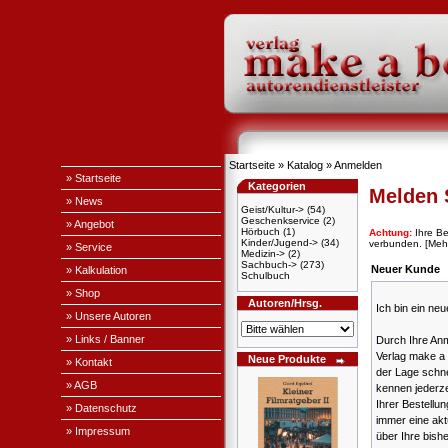
Startseite
»
Katalog
»
Anmelden
» Startseite
Kategorien
Melden 
» News
Geist/Kultur->
(54)
Geschenkservice
(2)
» Angebot
Hörbuch
(1)
Achtung:
Ihre B
Kinder/Jugend->
(34)
verbunden.
[Meh
» Service
Medizin->
(2)
Sachbuch->
(273)
Neuer Kunde
» Kalkulation
Schulbuch
» Shop
Autoren/Hrsg.
Ich bin ein ne
» Unsere Autoren
» Links / Banner
Durch Ihre An
Verlag make a 
Neue Produkte
» Kontakt
der Lage schne
» AGB
kennen jederze
Ihrer Bestellu
» Datenschutz
immer eine akt
» Impressum
über Ihre bish