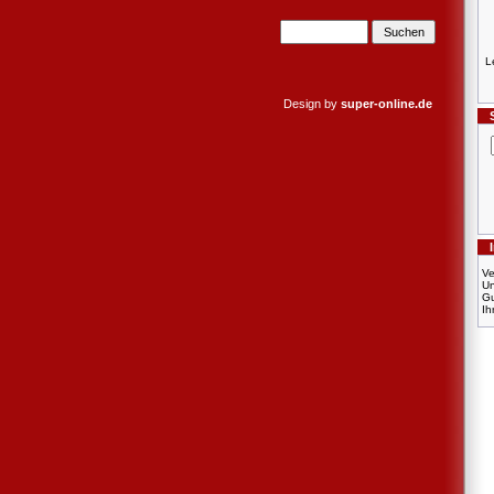
L
Design by
super-online.de
Ve
U
Gu
Ih