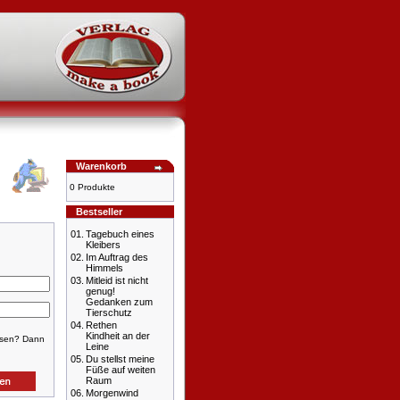
Warenkorb
0 Produkte
Bestseller
01.
Tagebuch eines
Kleibers
02.
Im Auftrag des
Himmels
03.
Mitleid ist nicht
genug!
Gedanken zum
Tierschutz
04.
Rethen
Kindheit an der
ssen? Dann
Leine
05.
Du stellst meine
Füße auf weiten
Raum
06.
Morgenwind