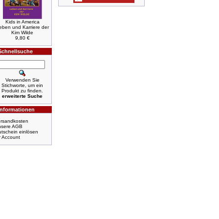
Kids in America
eben und Karriere der
Kim Wilde
9,80 €
Schnellsuche
Verwenden Sie
Stichworte, um ein
Produkt zu finden.
erweiterte Suche
Informationen
rsandkosten
nsere AGB
tschein einlösen
r Account