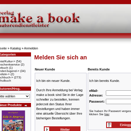
seite
»
Katalog
»
Anmelden
Kategorien
Melden Sie sich an
ist/Kultur->
(54)
schenkservice
(2)
örbuch
(1)
Neuer Kunde
Bereits Kunde
nder/Jugend->
(34)
dizin->
(2)
achbuch->
(273)
hulbuch
Ich bin ein neuer Kunde.
Ich bin bereits Kunde.
Autoren/Hrsg.
Durch Ihre Anmeldung bei Verlag
eMail-
make a book sind Sie in der Lage
Adresse:
schneller zu bestellen, kennen
Passwort:
jederzeit den Status Ihrer
Neue Produkte
Bestellungen und haben immer
Sie haben Ihr Passwort verge
eine aktuelle Übersicht über Ihre
klicken Sie
hier
bisherigen Bestellungen.