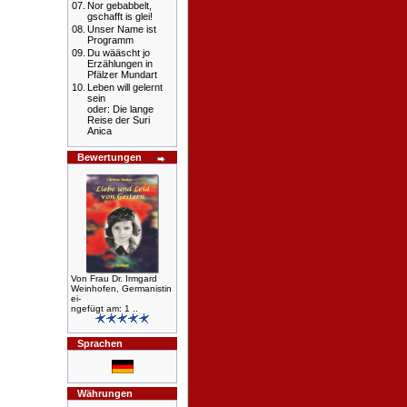
07.
Nor gebabbelt,
gschafft is glei!
08.
Unser Name ist
Programm
09.
Du wääscht jo
Erzählungen in
Pfälzer Mundart
10.
Leben will gelernt
sein
oder: Die lange
Reise der Suri
Anica
Bewertungen
Von Frau Dr. Irmgard
Weinhofen, Germanistin
ei-
ngefügt am: 1 ..
Sprachen
Währungen