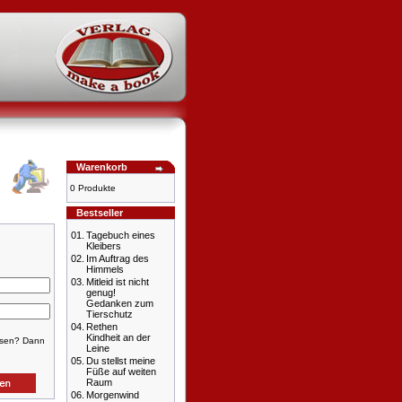
Warenkorb
0 Produkte
Bestseller
01.
Tagebuch eines
Kleibers
02.
Im Auftrag des
Himmels
03.
Mitleid ist nicht
genug!
Gedanken zum
Tierschutz
04.
Rethen
Kindheit an der
ssen? Dann
Leine
05.
Du stellst meine
Füße auf weiten
Raum
06.
Morgenwind