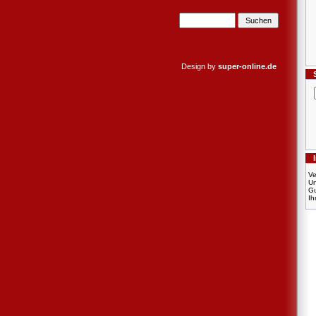
Design by
super-online.de
Ve
U
Gu
Ih