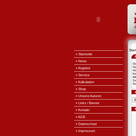
Start
» Startseite
» News
Ge
Ge
» Angebot
H
Ki
» Service
Me
S
» Kalkulation
Sc
» Shop
» Unsere Autoren
» Links / Banner
» Kontakt
» AGB
» Datenschutz
» Impressum