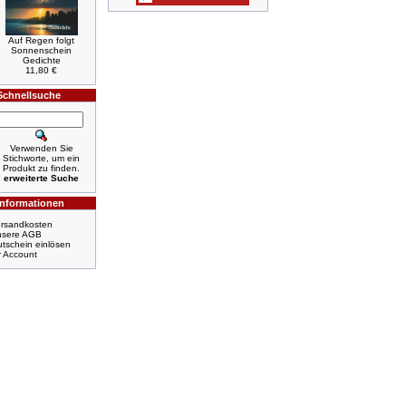
Auf Regen folgt
Sonnenschein
Gedichte
11,80 €
Schnellsuche
Verwenden Sie
Stichworte, um ein
Produkt zu finden.
erweiterte Suche
Informationen
rsandkosten
nsere AGB
tschein einlösen
r Account