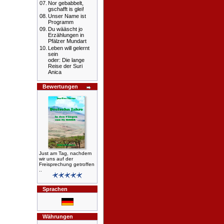
07.
Nor gebabbelt,
gschafft is glei!
08.
Unser Name ist
Programm
09.
Du wääscht jo
Erzählungen in
Pfälzer Mundart
10.
Leben will gelernt
sein
oder: Die lange
Reise der Suri
Anica
Bewertungen
Just am Tag, nachdem
wir uns auf der
Freisprechung getroffen
..
Sprachen
Währungen