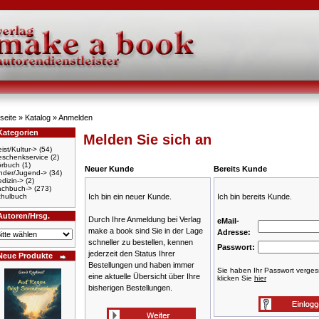
seite
»
Katalog
»
Anmelden
Kategorien
Melden Sie sich an
ist/Kultur->
(54)
schenkservice
(2)
örbuch
(1)
Neuer Kunde
Bereits Kunde
nder/Jugend->
(34)
dizin->
(2)
achbuch->
(273)
hulbuch
Ich bin ein neuer Kunde.
Ich bin bereits Kunde.
Autoren/Hrsg.
Durch Ihre Anmeldung bei Verlag
eMail-
make a book sind Sie in der Lage
Adresse:
schneller zu bestellen, kennen
Passwort:
jederzeit den Status Ihrer
Neue Produkte
Bestellungen und haben immer
Sie haben Ihr Passwort verge
eine aktuelle Übersicht über Ihre
klicken Sie
hier
bisherigen Bestellungen.