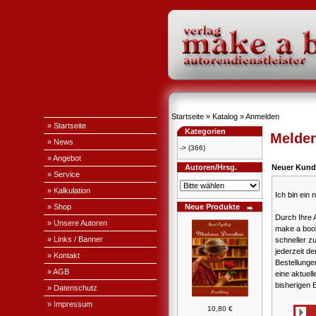
Startseite
»
Katalog
»
Anmelden
» Startseite
Kategorien
Melden
» News
->
(366)
» Angebot
Autoren/Hrsg.
Neuer Kund
» Service
» Kalkulation
Ich bin ein
» Shop
Neue Produkte
Durch Ihre 
» Unsere Autoren
make a book
» Links / Banner
schneller z
jederzeit de
» Kontakt
Bestellung
» AGB
eine aktuell
bisherigen 
» Datenschutz
» Impressum
10,80 €