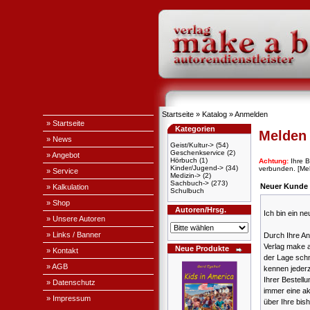
Startseite
»
Katalog
»
Anmelden
» Startseite
Kategorien
Melden 
» News
Geist/Kultur->
(54)
Geschenkservice
(2)
» Angebot
Hörbuch
(1)
Achtung:
Ihre B
Kinder/Jugend->
(34)
verbunden.
[Me
» Service
Medizin->
(2)
Sachbuch->
(273)
Neuer Kunde
» Kalkulation
Schulbuch
» Shop
Autoren/Hrsg.
Ich bin ein n
» Unsere Autoren
» Links / Banner
Durch Ihre A
Verlag make a
Neue Produkte
» Kontakt
der Lage schn
» AGB
kennen jederz
Ihrer Bestell
» Datenschutz
immer eine ak
» Impressum
über Ihre bis