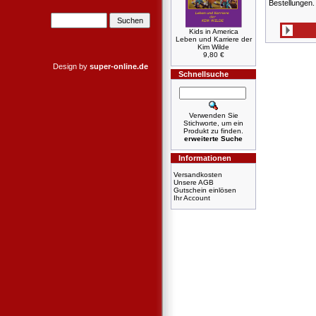
Bestellungen.
Kids in America
Leben und Karriere der
Kim Wilde
9,80 €
Design by
super-online.de
Schnellsuche
Verwenden Sie
Stichworte, um ein
Produkt zu finden.
erweiterte Suche
Informationen
Versandkosten
Unsere AGB
Gutschein einlösen
Ihr Account