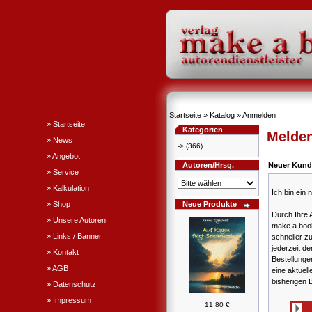
Startseite
»
Katalog
»
Anmelden
» Startseite
Kategorien
Melden
» News
->
(366)
» Angebot
Autoren/Hrsg.
Neuer Kund
» Service
» Kalkulation
Ich bin ein
» Shop
Neue Produkte
Durch Ihre 
» Unsere Autoren
make a book
» Links / Banner
schneller z
jederzeit de
» Kontakt
Bestellung
» AGB
eine aktuell
bisherigen 
» Datenschutz
» Impressum
11,80 €