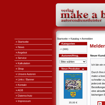
Startseite
»
Katalog
»
Anmelden
» Startseite
Kategorien
Melden
» News
->
(366)
» Angebot
Autoren/Hrsg.
Neuer Kund
» Service
» Kalkulation
Ich bin ein
» Shop
Neue Produkte
Durch Ihre 
» Unsere Autoren
make a book
» Links / Banner
schneller z
jederzeit de
» Kontakt
Bestellung
» AGB
eine aktuell
bisherigen 
» Datenschutz
» Impressum
35,00 €