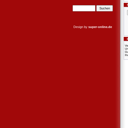
Design by
super-online.de
Ve
U
Gu
Ih