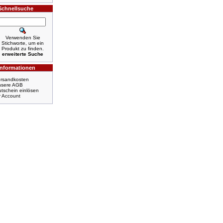
Schnellsuche
Verwenden Sie
Stichworte, um ein
Produkt zu finden.
erweiterte Suche
Informationen
rsandkosten
nsere AGB
tschein einlösen
r Account