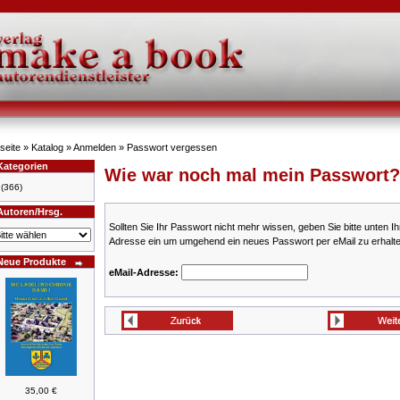
seite
»
Katalog
»
Anmelden
»
Passwort vergessen
Kategorien
Wie war noch mal mein Passwort?
(366)
Autoren/Hrsg.
Sollten Sie Ihr Passwort nicht mehr wissen, geben Sie bitte unten Ih
Adresse ein um umgehend ein neues Passwort per eMail zu erhalte
Neue Produkte
eMail-Adresse:
35,00 €