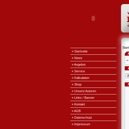
Start
» Startseite
» News
->
» Angebot
» Service
» Kalkulation
» Shop
» Unsere Autoren
» Links / Banner
» Kontakt
» AGB
» Datenschutz
» Impressum