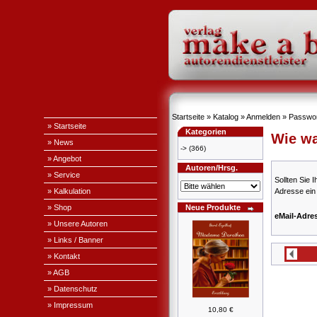
Startseite
»
Katalog
»
Anmelden
»
Passwor
» Startseite
Kategorien
Wie wa
» News
->
(366)
» Angebot
Autoren/Hrsg.
» Service
Sollten Sie 
» Kalkulation
Adresse ein
» Shop
Neue Produkte
eMail-Adre
» Unsere Autoren
» Links / Banner
» Kontakt
» AGB
» Datenschutz
» Impressum
10,80 €