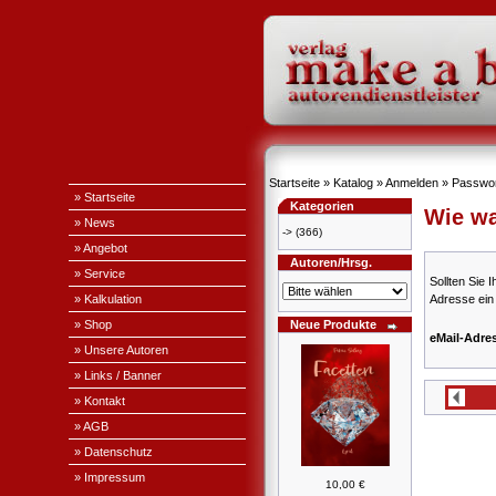
Startseite
»
Katalog
»
Anmelden
»
Passwor
» Startseite
Kategorien
Wie wa
» News
->
(366)
» Angebot
Autoren/Hrsg.
» Service
Sollten Sie 
» Kalkulation
Adresse ein
» Shop
Neue Produkte
eMail-Adre
» Unsere Autoren
» Links / Banner
» Kontakt
» AGB
» Datenschutz
» Impressum
10,00 €